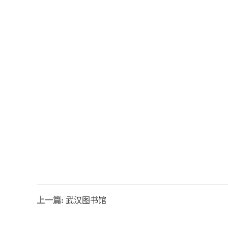
上一篇:
武汉图书馆