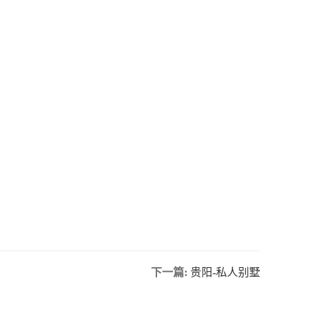
下一篇:
贵阳-私人别墅