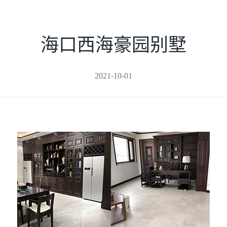
海口西海豪园别墅
2021-10-01