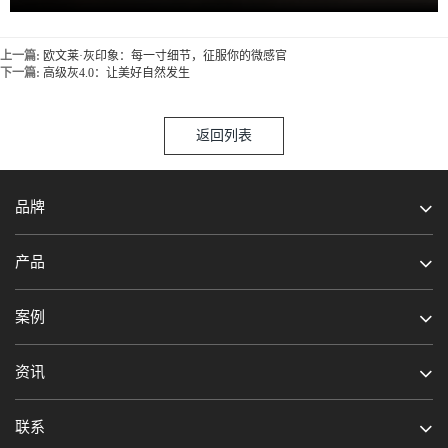
上一篇:
欧文莱·灰印象：每一寸细节，征服你的微感官
下一篇:
高级灰4.0：让美好自然发生
品牌
产品
留言
预约
案例
资讯
联系